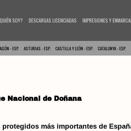
QUIÉN SOY?
DESCARGAS LICENCIADAS
IMPRESIONES Y ENMARC
AGÓN - ESP.
ASTURIAS - ESP.
CASTILLA Y LEÓN - ESP.
CATALUNYA - ESP.
que Nacional de Doñana
s protegidos más importantes de Españ