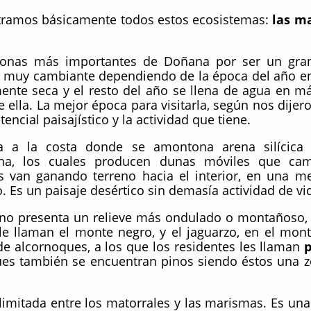
tramos básicamente todos estos ecosistemas:
las m
zonas más importantes de Doñana por ser un gran
a muy cambiante dependiendo de la época del año en 
nte seca y el resto del año se llena de agua en 
e ella. La mejor época para visitarla, según nos dijero
encial paisajístico y la actividad que tiene.
a a la costa donde se amontona arena silícica d
ona, los cuales producen dunas móviles que cam
s van ganando terreno hacia el interior, en una me
 Es un paisaje desértico sin demasía actividad de vi
eno presenta un relieve más ondulado o montañoso, 
le llaman el monte negro, y el jaguarzo, en el mon
 alcornoques, a los que los residentes les llaman
p
es también se encuentran pinos siendo éstos una z
 limitada entre los matorrales y las marismas. Es una