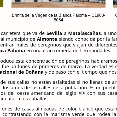
Ermita de la Virgen de la Blanca Paloma – C1903-
5054
a carretera que va de
Sevilla
a
Matalascañas
, a uno
 al municipio de
Almonte
siendo conocida por la 
ntran miles de peregrinos que viajan de diferentes
anca Paloma
en una gran romería de hermandades.
oduce esta concentración de peregrinos hablaremos
ue fue un lunes de primeros de marzo. La verdad es
acional de Doñana
y de paso con el tiempo que nos
e sus calles no están asfaltadas si no llenas de ar
on los amos de las calles de la población. Es un pueb
los del oeste americano del siglo XIX con sus casa
a atar a los caballos.
cciones de casas alineadas de color blanco que está
, contrastando con la marisma verde que rodea la