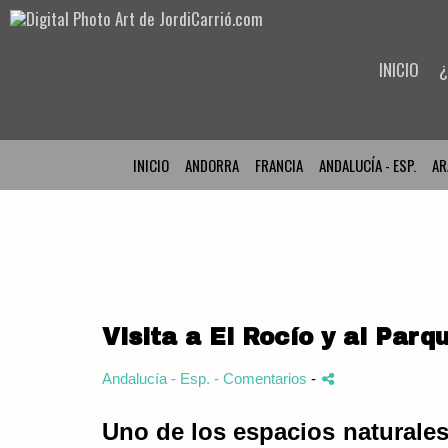
INICIO
¿
INICIO
ANDORRA
FRANCIA
ANDALUCÍA - ESP.
AR
Visita a El Rocío y al Par
Andalucía - Esp.
- Comentarios
-
Uno de los espacios naturale