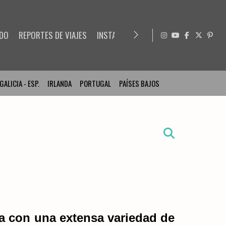
ADO
REPORTES DE VIAJES
INSTAGRAM
CONTACTO
DESCARGA
GALICIA - ESP.
IRLANDA
PORTUGAL
PAÍSES BAJOS
a con una extensa variedad de