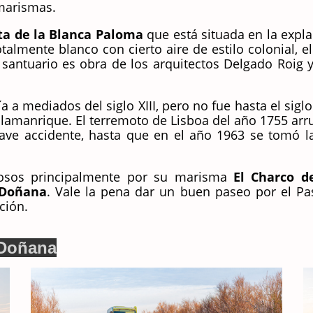
 marismas.
ta de la Blanca Paloma
que está situada en la expl
talmente blanco con cierto aire de estilo colonial, e
antuario es obra de los arquitectos Delgado Roig y 
ía a mediados del siglo XIII, pero no fue hasta el sigl
llamanrique. El terremoto de Lisboa del año 1755 arrui
ave accidente, hasta que en el año 1963 se tomó l
iosos principalmente por su marisma
El Charco d
 Doñana
. Vale la pena dar un buen paseo por el P
ción.
 Doñana