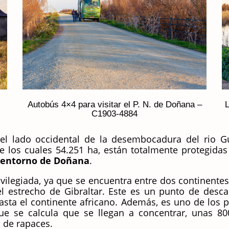
Autobús 4×4 para visitar el P. N. de Doñana –
L
C1903-4884
el lado occidental de la desembocadura del rio G
de los cuales 54.251 ha, están totalmente protegida
 entorno de Doñana
.
ivilegiada, ya que se encuentra entre dos continent
el estrecho de Gibraltar. Este es un punto de desca
sta el continente africano. Además, es uno de los p
e se calcula que se llegan a concentrar, unas 80
s de rapaces.