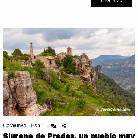
Leer más
Catalunya - Esp.
·
1
·
Siurana de Prades, un pueblo muy