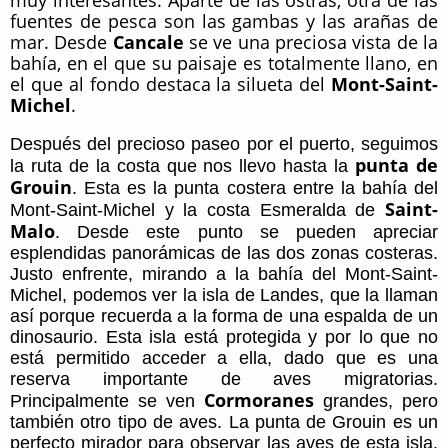
muy interesantes. Aparte de las ostras, otra de las
fuentes de pesca son las gambas y las arañas de
mar. Desde
Cancale
se ve una preciosa vista de la
bahía, en el que su paisaje es totalmente llano, en
el que al fondo destaca la silueta del
Mont-Saint-
Michel
.
Después del precioso paseo por el puerto, seguimos
punta de
la ruta de la costa que nos llevo hasta la
Grouin
. Esta es la punta costera entre la bahía del
Saint-
Mont-Saint-Michel y la costa Esmeralda de
Malo
. Desde este punto se pueden apreciar
esplendidas panorámicas de las dos zonas costeras.
Justo enfrente, mirando a la bahía del Mont-Saint-
Michel, podemos ver la isla de Landes, que la llaman
así porque recuerda a la forma de una espalda de un
dinosaurio. Esta isla está protegida y por lo que no
está permitido acceder a ella, dado que es una
reserva importante de aves migratorias.
Cormoranes
Principalmente se ven
grandes, pero
también otro tipo de aves.
La punta de Grouin
es un
perfecto mirador para observar las aves de esta isla.