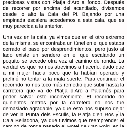
preciosas vistas con Platja d’Aro al fondo. Después
de recorrer por encima del acantilado, divisamos
desde lo alto la Cala del Pi. Bajando por una
empinada escalera accedemos a esta cala, que es
muy parecida a la anterior.
Una vez en la cala, ya vimos que en el otro extremo
de la misma, se encontraba un túnel en el que estaba
cerrado el paso por desprendimientos, pero justo al
lado existe un sendero en el que escalando un
poquito se accede otra vez al camino de ronda. La
verdad es que no nos atrevimos a hacerlo, dado que
a mi mujer hacia poco que la habían operado y
prefirió no tentar a la mala suerte. Para continuar el
recorrido no nos toco más remedio que subir hasta la
carretera que va de Platja d’Aro a Palamós para
poder salvar este inconveniente. El recorrido de
quinientos metros por la carretera no nos fue
demasiado agradable, ya que esto nos supuso dejar
de ver la Punta dels Esculls, la Platja d’en Ros y la
Cala Belladona, ya que tuvimos que reemprender el
camino de ronda pasado el Hotel de Cap Roig, en la