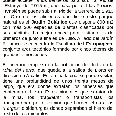
puede acceder a los senderos para subir al Pic de
l’Estanyo de 2.915 m, que pasa por el Llac Precios.
También se puede subir al Pic de la Serrera de 2.913
m. Otro de los alicientes que tiene este parque
natural es el
Jardín Botánico
que dispone 800 m2
con más 300 especies de plantas clasificadas por
sus hábitats. La mejor época para visitarlo es de
primeros de junio a finales de Julio. Al lado del Jardín
Botánico se encuentra la Escultura de
l’Estripagecs
,
conjunto arquitectónico formado por cinco tótems de
grandes dimensiones.
El itinerario empieza en la población de Llorts en la
Mina del Ferro
, que queda a la salida de Llorts en
dirección a Arcalís. Esta mina la cual se puede visitar,
tiene una profundidad de unos treinta metros de
largo, que era donde extraían los minerales que
contenían el hierro. Estos minerales que extraían de
la mina, los “
traginers
” o transportistas los
transportaban por el camino que bordea el rio a las
“
Fargas
” o siderurgias donde separaban el hierro del
resto de los minerales.