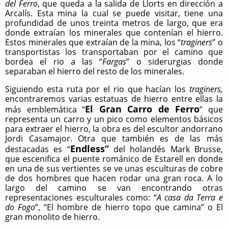
del Ferro
, que queda a la salida de Llorts en dirección a
Arcalís. Esta mina la cual se puede visitar, tiene una
profundidad de unos treinta metros de largo, que era
donde extraían los minerales que contenían el hierro.
Estos minerales que extraían de la mina, los “
traginers
” o
transportistas los transportaban por el camino que
bordea el rio a las “
Fargas
” o siderurgias donde
separaban el hierro del resto de los minerales.
Siguiendo esta ruta por el rio que hacían los
traginers,
encontraremos varias estatuas de hierro entre ellas la
El Gran Carro de Ferro
más emblemática “
” que
representa un carro y un pico como elementos básicos
para extraer el hierro, la obra es del escultor andorrano
Jordi Casamajor. Otra que también es de las más
Endless”
destacadas es “
del holandés Mark Brusse,
que escenifica el puente románico de Estarell en donde
en una de sus vertientes se ve unas esculturas de cobre
de dos hombres que hacen rodar una gran roca. A lo
largo del camino se van encontrando otras
representaciones esculturales como: “
A casa da Terra e
do Fogo
”, “El hombre de hierro topo que camina” o El
gran monolito de hierro
.