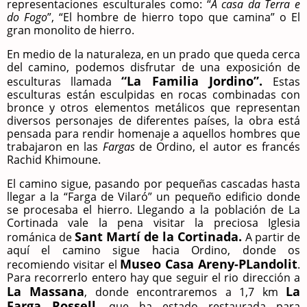
representaciones esculturales como: “
A casa da Terra e
do Fogo
”, “El hombre de hierro topo que camina” o El
gran monolito de hierro
.
En medio de la naturaleza, en un prado que queda cerca
del camino, podemos disfrutar de una exposición de
“La Familia Jordino”.
esculturas llamada
Estas
esculturas están esculpidas en rocas combinadas con
bronce y otros elementos metálicos que representan
diversos personajes de diferentes países, la obra está
pensada para rendir homenaje a aquellos hombres que
trabajaron en las
Fargas
de Ordino, el autor es francés
Rachid Khimoune.
El camino sigue, pasando por pequeñas cascadas hasta
llegar a la “Farga de Vilaró” un pequeño edificio donde
se procesaba el hierro. Llegando a la población de La
Cortinada vale la pena visitar la preciosa Iglesia
Sant Martí de la Cortinada.
románica de
A partir de
aquí el camino sigue hacia Ordino, donde os
Museo Casa Areny-PLandolit
recomiendo visitar el
.
Para recorrerlo entero hay que seguir el rio dirección a
La Massana
La
, donde encontraremos a 1,7 km
Farga Rossell
, que ha estado restaurada para