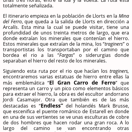
unas tres horas, entre la ida y la vuelta. La ruta está
totalmente señalizada.
El itinerario empieza en la población de Llorts en la
Mina
del Ferro
, que queda a la salida de Llorts en dirección a
Arcalís. Esta mina la cual se puede visitar, tiene una
profundidad de unos treinta metros de largo, que era
donde extraían los minerales que contenían el hierro.
Estos minerales que extraían de la mina, los “
traginers
” o
transportistas los transportaban por el camino que
bordea el rio a las “
Fargas
” o siderurgias donde
separaban el hierro del resto de los minerales.
Siguiendo esta ruta por el rio que hacían los
traginers,
encontraremos varias estatuas de hierro entre ellas la
El Gran Carro de Ferro
más emblemática “
” que
representa un carro y un pico como elementos básicos
para extraer el hierro, la obra es del escultor andorrano
Jordi Casamajor. Otra que también es de las más
Endless”
destacadas es “
del holandés Mark Brusse,
que escenifica el puente románico de Estarell en donde
en una de sus vertientes se ve unas esculturas de cobre
de dos hombres que hacen rodar una gran roca. A lo
largo del camino se van encontrando otras