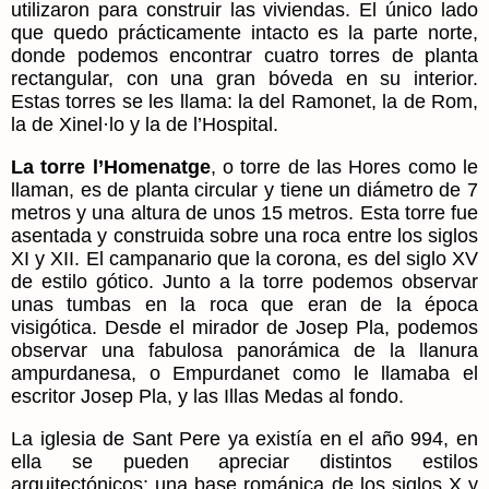
utilizaron para construir las viviendas. El único lado
que quedo prácticamente intacto es la parte norte,
donde podemos encontrar cuatro torres de planta
rectangular, con una gran bóveda en su interior.
Estas torres se les llama: la del Ramonet, la de Rom,
la de Xinel·lo y la de l’Hospital.
La torre l’Homenatge
, o torre de las Hores como le
llaman, es de planta circular y tiene un diámetro de 7
metros y una altura de unos 15 metros. Esta torre fue
asentada y construida sobre una roca entre los siglos
XI y XII. El campanario que la corona, es del siglo XV
de estilo gótico. Junto a la torre podemos observar
unas tumbas en la roca que eran de la época
visigótica. Desde el mirador de Josep Pla, podemos
observar una fabulosa panorámica de la llanura
ampurdanesa, o Empurdanet como le llamaba el
escritor Josep Pla, y las Illas Medas al fondo.
La iglesia de Sant Pere
ya existía en el año 994, en
ella se pueden apreciar distintos estilos
arquitectónicos: una base románica de los siglos X y