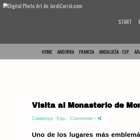
START
HOME
ANDORRA
FRANCIA
ANDALUCÍA - ESP.
AR
Visita al Monasterio de Mo
Catalunya - Esp.
- Comments
-
Uno de los lugares más emblemát