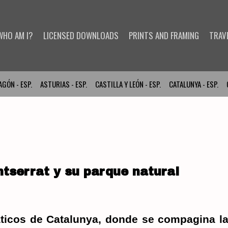
WHO AM I?
LICENSED DOWNLOADS
PRINTS AND FRAMING
TRAV
AGÓN - ESP.
ASTURIAS - ESP.
CASTILLA Y LEÓN - ESP.
CATALUNYA - ESP.
ntserrat y su parque natural
icos de Catalunya, donde se compagina la r