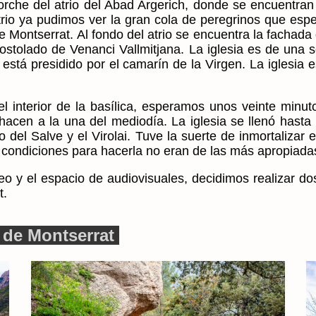
porche del atrio del Abad Argerich, donde se encuentra
rio ya pudimos ver la gran cola de peregrinos que esper
de Montserrat. Al fondo del atrio se encuentra la fachada
postolado de Venanci Vallmitjana. La iglesia es de una s
que está presidido por el camarín de la Virgen. La igles
el interior de la basílica, esperamos unos veinte minu
acen a la una del mediodía. La iglesia se llenó hasta
o del Salve y el Virolai. Tuve la suerte de inmortalizar 
condiciones para hacerla no eran de las más apropiada
eo y el espacio de audiovisuales, decidimos realizar do
t.
 de Montserrat