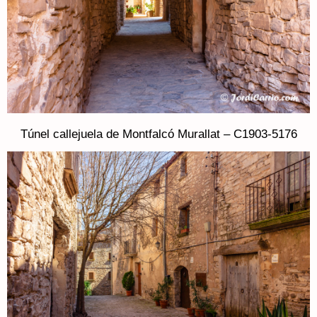
Túnel callejuela de Montfalcó Murallat – C1903-5176